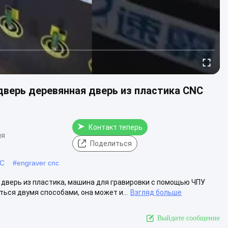
дверь деревянная дверь из пластика CNC
Контакт теперь
ия
Поделиться
NC
#
engraver cnc
 дверь из пластика, машина для гравировки с помощью ЧПУ
ся двумя способами, она может и...
Взгляд больше
Выйдите сообщение