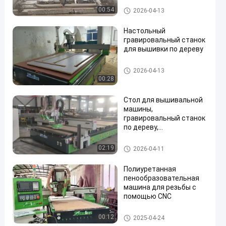
гравировальный станок cnc
00:54
2026-04-13
Настольный
гравировальный станок
для вышивки по дереву
гравировальный станок cnc
2026-04-13
00:28
Стол для вышивальной
машины,
гравировальный станок
по дереву,
гравировальный станок
по дереву
гравировальный станок cnc
02:19
2026-04-11
Полиуретанная
пенообразовательная
машина для резьбы с
помощью CNC
гравировальный станок cnc
00:12
2025-04-24