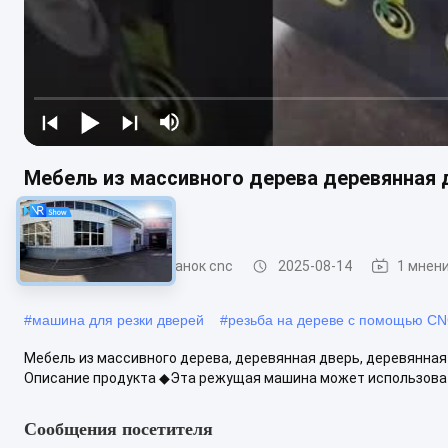
Мебель из массивного дерева деревянная 
гравюра
гравировальный станок cnc
2025-08-14
1 мнен
#
машина для резки дверей
#
резьба на дереве с помощью C
Мебель из массивного дерева, деревянная дверь, деревянная
Описание продукта ◆Эта режущая машина может использовать
Сообщения посетителя