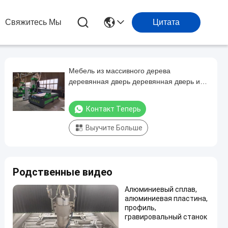
Свяжитесь Мы
Цитата
Мебель из массивного дерева
деревянная дверь деревянная дверь из
пластика CNC гравюра
Контакт Теперь
Выучите Больше
Родственные видео
Алюминиевый сплав,
алюминиевая пластина,
профиль,
гравировальный станок