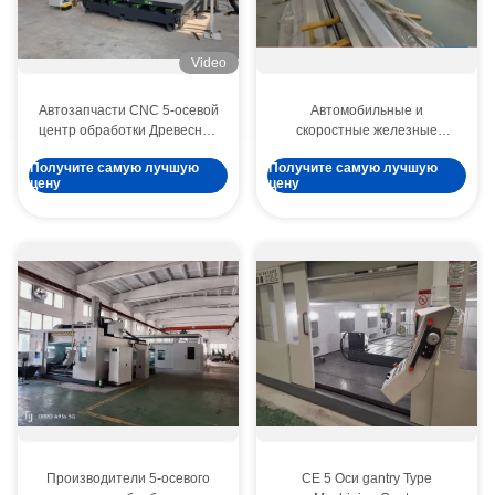
Video
Автозапчасти CNC 5-осевой
Автомобильные и
центр обработки Древесная
скоростные железные
плесень Полиэтиленовая
дороги
Получите самую лучшую
Получите самую лучшую
пена
цену
цену
Производители 5-осевого
CE 5 Оси gantry Type