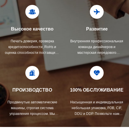
Высокое качество
Развитие
Печать доверия, проверка
Внутренняя профессиональная
кредитоспособности, RoHs и
команда дизайнеров и
оценка способности поставщика.
мастерская передового
Имеет строгую систему контроля
оборудования.Мы можем
качества и профессиональную
сотрудничать для разработки
лабораторию.
продуктов, которые вам нужны.
ПРОИЗВОДСТВО
100% ОБСЛУЖИВАНИЕ
Продвинутые автоматические
Насыщенная и индивидуальная
машины, строгая система
небольшая упаковка, FOB, CIF,
управления процессом. Мы
DDU и DDP. Позвольте нам
можем изготовить все
помочь вам найти лучшее
электрические терминалы за
решение для всех ваших