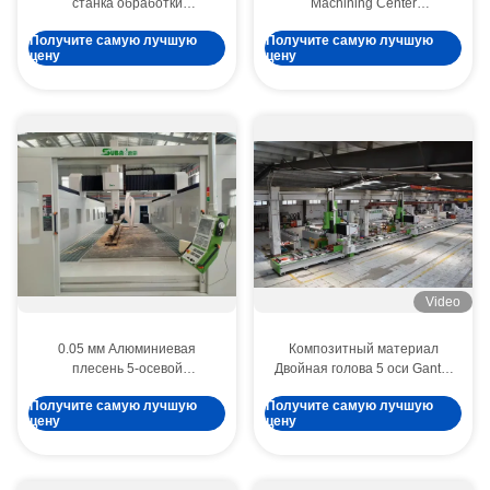
станка обработки
Machining Center
углеродного волокна 24000
Алюминиевая плесень
Получите самую лучшую
Получите самую лучшую
вращений/мин
Углеродные волокна
цену
цену
трубные фитинги
Video
0.05 мм Алюминиевая
Композитный материал
плесень 5-осевой
Двойная голова 5 оси Gantry
обрабатывающий центр
CNC Center Профиль Форма
Получите самую лучшую
Получите самую лучшую
Фитинги для труб из
гравировка
цену
цену
углеродных волокон