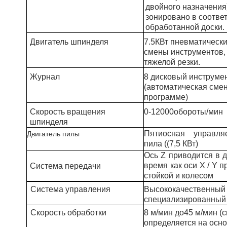
двойного назначения
зонировано в соотве
обработанной доски.
Двигатель шпинделя
7.5КВт пневматическ
смены инструментов,
тяжелой резки.
Журнал
8 дисковый инструме
(автоматическая смен
программе)
Скорость вращения
0-12000
обороты/мин
шпинделя
Пятиосная управл
Двигатель пилы
пила ((7,5 КВт)
Ось Z приводится в д
время как оси X / Y 
Система передачи
стойкой и колесом
Система управления
Высококачественный
специализированный 
Скорость обработки
8 м/мин до
4
5 м/мин (
определяется на осно