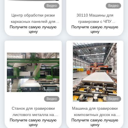
Видео
Видео
Центр обработки резки
30110 Машины для
каркасных панелей для
гравировки с ЧПУ
Получите самую лучшую
Получите самую лучшую
холодовых автомобилей
холодильные грузовики
цену
цену
Автомобильные кузовные
композитные платы
Видео
Видео
Станок для гравировки
Машина для гравировки
листового металла на
композитных досок на
Получите самую лучшую
Получите самую лучшую
полиуретановых
панели кабины
цену
цену
композитных панелях для
рефрижераторных