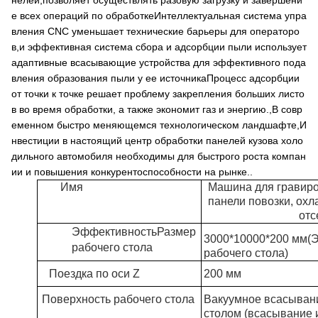
нелей,позволяет осуществлять разовую загрузку и завершени
е всех операций по обработкеИнтеллектуальная система упра
вления CNC уменьшает технические барьеры для операторо
в,и эффективная система сбора и адсорбции пыли использует
адаптивные всасывающие устройства для эффективного пода
вления образования пыли у ее источникаПроцесс адсорбции
от точки к точке решает проблему закрепления больших листо
в во время обработки, а также экономит газ и энергию.,В совр
еменном быстро меняющемся технологическом ландшафте,И
нвестиции в настоящий центр обработки панелей кузова холо
дильного автомобиля необходимы для быстрого роста компан
ии и повышения конкурентоспособности на рынке..
Имя
Машина для гравиро
панели повозки, охл
отс
Эффективность
Размер
30
00*1
0
000*200 мм
(
Э
рабочего стола
рабочего стола
)
Поездка по оси Z
200 мм
Поверхность рабочего стола
Вакуумное всасыван
столом (всасывание 