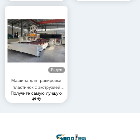
рефрижераторных
грузовиков
автомобилей/холодильных
установок
Видео
Машина для гравировки
пластинок с экструзией
Получите самую лучшую
пенополитена 30100
цену