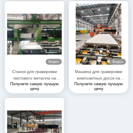
композитные платы
Видео
Видео
Станок для гравировки
Машина для гравировки
листового металла на
композитных досок на
Получите самую лучшую
Получите самую лучшую
полиуретановых
панели кабины
цену
цену
композитных панелях для
рефрижераторных
рефрижераторных
грузовиков
автомобилей/холодильных
установок