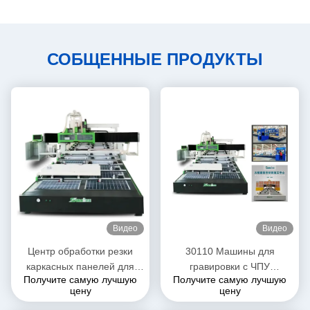
СОБЩЕННЫЕ ПРОДУКТЫ
Видео
Видео
Центр обработки резки
30110 Машины для
каркасных панелей для
гравировки с ЧПУ
Получите самую лучшую
Получите самую лучшую
холодовых автомобилей
холодильные грузовики
цену
цену
Автомобильные кузовные