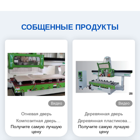
СОБЩЕННЫЕ ПРОДУКТЫ
Видео
Видео
Огневая дверь
Деревянная дверь
Композитная дверь
Деревянная пластиковая
Получите самую лучшую
Получите самую лучшую
Деревянная дверь Машина
дверь Деревянная доска
цену
цену
резьбы Дверный замок
Рабочий стол Обработка