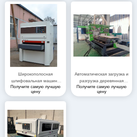
Широкополосная
Автоматическая загрузка и
шлифовальная машина
разгрузка деревянная
Получите самую лучшую
Получите самую лучшую
для тяжелой мебели 2,5
дверь резьба машина
цену
цену
мм - 100 мм
замок корпус