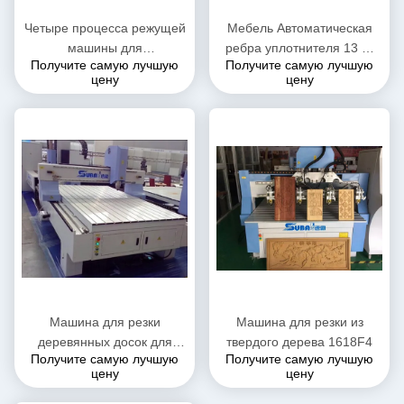
Четыре процесса режущей
Мебель Автоматическая
машины для
ребра уплотнителя 13 м/
Получите самую лучшую
Получите самую лучшую
индивидуальной панельной
мин скорость подачи
цену
цену
мебели в целом доме
Машина для резки
Машина для резки из
деревянных досок для
твердого дерева 1618F4
Получите самую лучшую
Получите самую лучшую
дверей и окон
цену
цену