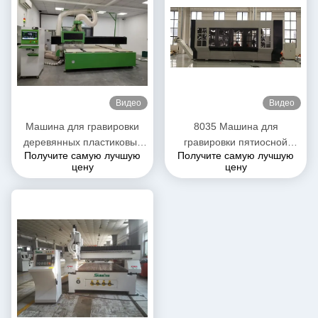
Видео
Видео
Машина для гравировки
8035 Машина для
деревянных пластиковых
гравировки пятиосной
Получите самую лучшую
Получите самую лучшую
досок из алюминиевой
профильной алюминиевой
цену
цену
палочки
пластины