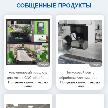
СОБЩЕННЫЕ ПРОДУКТЫ
Видео
Видео
Алюминиевый профиль
Пятиосевой центр
для метро CNC-обработка
обработки Аллюминиевая
Получите самую лучшую
Получите самую лучшую
Части для
плита и алюминиевый
цену
цену
высокоскоростных
профиль
железнодорожных поездов