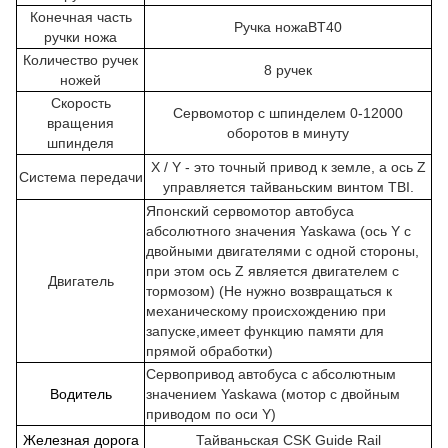
Конечная часть
Ручка ножаBT40
ручки ножа
Количество ручек
8 ручек
ножей
Скорость
Сервомотор с шпинделем 0-12000
вращения
оборотов в минуту
шпинделя
X / Y - это точный привод к земле, а ось Z
Система передачи
управляется тайваньским винтом TBI.
Японский сервомотор автобуса
абсолютного значения Yaskawa (ось Y с
двойными двигателями с одной стороны,
при этом ось Z является двигателем с
Двигатель
тормозом) (Не нужно возвращаться к
механическому происхождению при
запуске,имеет функцию памяти для
прямой обработки)
Сервопривод автобуса с абсолютным
Водитель
значением Yaskawa (мотор с двойным
приводом по оси Y)
Железная дорога
Тайваньская CSK Guide Rail