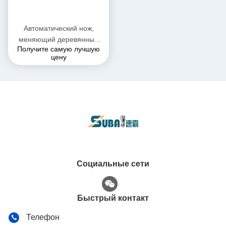
Автоматический нож,
меняющий деревянные
Получите самую лучшую
двери, мебель, резьба
цену
2040
Социальные сети
Быстрый контакт
Телефон