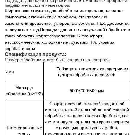
Подходит для обработки различных алюминиевых профилей,
медных металлов и неметаллов;
Широко используется для обработки материалов, таких как
композиты, алюминиевые профили, стекловолокно,
заменители древесины, углеродные волокна, ПВХ, древесина,
полиуретан и т. д.Подходит для интеллектуальной обработки в
таких областях, как железнодорожный транспорт,
аэрокосмические, холодильные грузовики, RV, укрытия,
корабли и яхты.
Спецификация продукта:
Размер обработки может быть специально настроен.
Таблица технических характеристик
Имя
центра обработки профилей
Маршрут
900*6000*500 мм
обработки ((X*Y*Z)
Сварка тяжелой стеновой квадратной
стали, с толстой стальной лентой сварной
обработки на поверхности обработки, все
части корпуса портального крова сварятся
Интегрированные
с помощью арматурных ребер,
станки
(проектировано и изготовлено с помощью