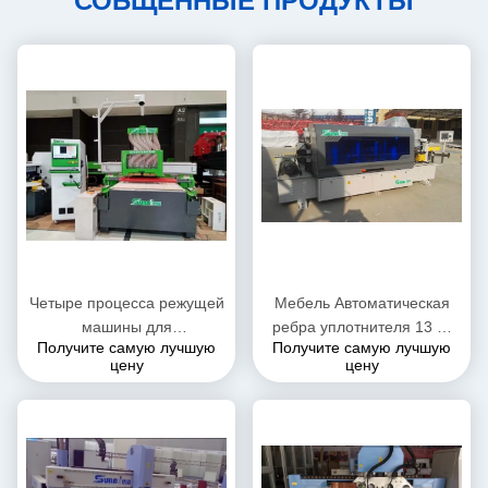
СОБЩЕННЫЕ ПРОДУКТЫ
Четыре процесса режущей
Мебель Автоматическая
машины для
ребра уплотнителя 13 м/
Получите самую лучшую
Получите самую лучшую
индивидуальной панельной
мин скорость подачи
цену
цену
мебели в целом доме