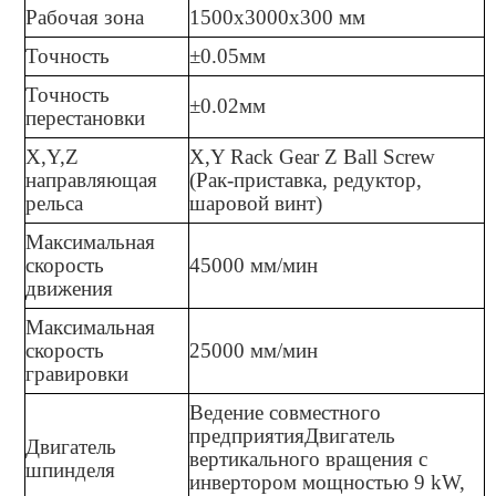
Рабочая зона
1500х3000х
3
00 мм
Точность
±0.0
5
мм
Точность
±0.0
2
мм
перестановки
X,Y,Z
X,Y Rack Gear Z Ball Screw
направляющая
(Рак-приставка, редуктор,
рельса
шаровой винт)
Максимальная
скорость
45000 мм/мин
движения
Максимальная
скорость
25000 мм/мин
гравировки
Ведение совместного
предприятия
Двигатель
Двигатель
вертикального вращения с
шпинделя
инвертором мощностью 9 kW,